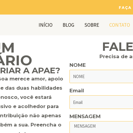
FAÇA
INÍCIO
BLOG
SOBRE
CONTATO
UM
FAL
ÁRIO
Precisa de a
NOME
RIAR A APAE?
soa merece amor, apoio
 das duas habilidades
Email
onosco, você estará
usivo e acolhedor para
ontribuição não apenas
MENSAGEM
mbém a sua. Preencha o