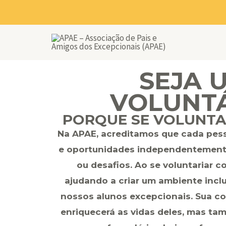
Ir
para
o
conteúdo
SEJA 
VOLUNT
PORQUE SE VOLUNTA
Na APAE, acreditamos que cada pes
e oportunidades independentemente
ou desafios. Ao se voluntariar c
ajudando a criar um ambiente incl
nossos alunos excepcionais. Sua c
enriquecerá as vidas deles, mas ta